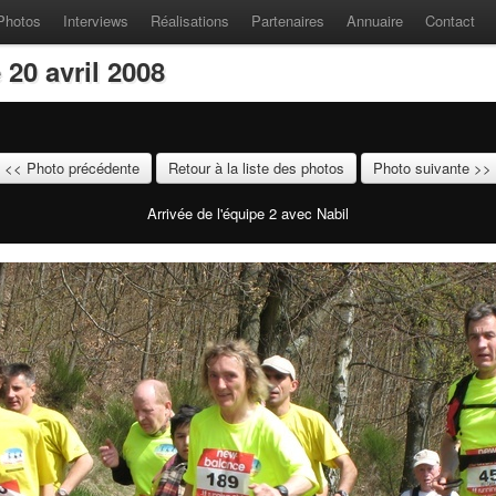
Photos
Interviews
Réalisations
Partenaires
Annuaire
Contact
20 avril 2008
<< Photo précédente
Retour à la liste des photos
Photo suivante >>
Arrivée de l'équipe 2 avec Nabil