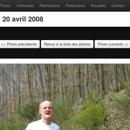
Photos
Interviews
Réalisations
Partenaires
Annuaire
Contact
20 avril 2008
<< Photo précédente
Retour à la liste des photos
Photo suivante >>