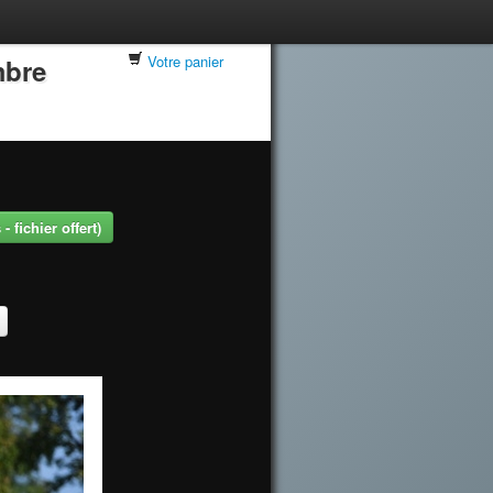
Votre panier
mbre
 fichier offert)