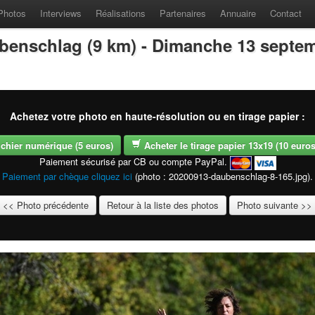
Photos
Interviews
Réalisations
Partenaires
Annuaire
Contact
benschlag (9 km) - Dimanche 13 septe
Achetez votre photo en haute-résolution ou en tirage papier :
fichier numérique (5 euros)
Acheter le tirage papier 13x19 (10 euros -
Paiement sécurisé par CB ou compte PayPal.
Paiement par chèque cliquez ici
(photo : 20200913-daubenschlag-8-165.jpg).
<< Photo précédente
Retour à la liste des photos
Photo suivante >>