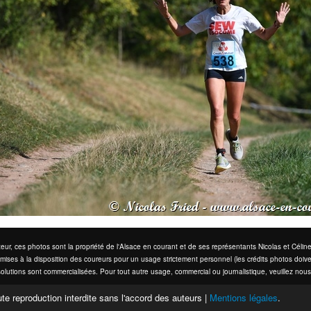
eur, ces photos sont la propriété de l'Alsace en courant et de ses représentants Nicolas et Cél
mises à la disposition des coureurs pour un usage strictement personnel (les crédits photos doive
olutions sont commercialisées. Pour tout autre usage, commercial ou journalistique, veuillez nous
te reproduction interdite sans l'accord des auteurs |
Mentions légales
.