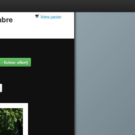
Votre panier
mbre
 fichier offert)