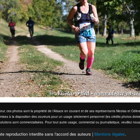
eur, ces photos sont la propriété de l'Alsace en courant et de ses représentants Nicolas et Cél
mises à la disposition des coureurs pour un usage strictement personnel (les crédits photos doive
olutions sont commercialisées. Pour tout autre usage, commercial ou journalistique, veuillez nous
te reproduction interdite sans l'accord des auteurs |
Mentions légales
.