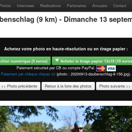
Photos
Interviews
Réalisations
Partenaires
Annuaire
Contact
benschlag (9 km) - Dimanche 13 septe
Achetez votre photo en haute-résolution ou en tirage papier :
fichier numérique (5 euros)
Acheter le tirage papier 13x19 (10 euros -
Paiement sécurisé par CB ou compte PayPal.
Paiement par chèque cliquez ici
(photo : 20200913-daubenschlag-8-156.jpg).
<< Photo précédente
Retour à la liste des photos
Photo suivante >>