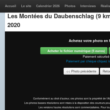
Accueil
Le site
Calendrier 2026
Photos
Interviews
Réalis
Les Montées du Daubenschlag (9 km
2020
Achetez votre photo en h
Acheter le fichier numérique (5 euros)
Paiement sécurisé
Paiement par chèque cliquez i
<< Photo précédente
Retou
Conformément au droit d'auteur, ces photos sont la propriété de l'
Les photos basses résolutions sont mises à la disposition des coureurs pou
Les versions hautes résolutions sont commercialisées. Pour tou