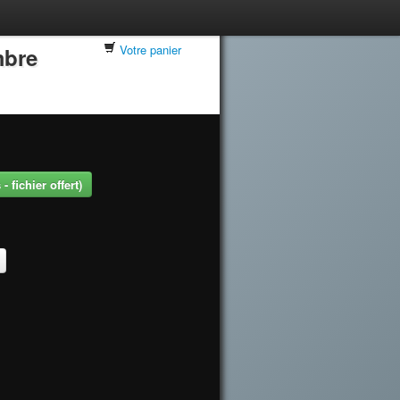
Votre panier
mbre
 fichier offert)