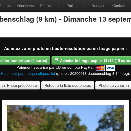
Photos
Interviews
Réalisations
Partenaires
Annuaire
Contact
benschlag (9 km) - Dimanche 13 septe
Achetez votre photo en haute-résolution ou en tirage papier :
fichier numérique (5 euros)
Acheter le tirage papier 13x19 (10 euros -
Paiement sécurisé par CB ou compte PayPal.
Paiement par chèque cliquez ici
(photo : 20200913-daubenschlag-8-144.jpg).
<< Photo précédente
Retour à la liste des photos
Photo suivante >>