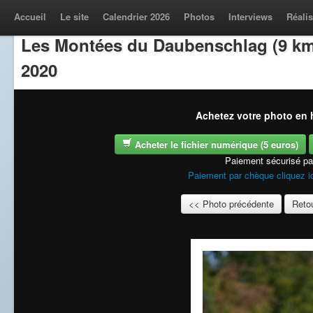
Accueil
Le site
Calendrier 2026
Photos
Interviews
Réalis
Les Montées du Daubenschlag (9 km
2020
Achetez votre photo en h
Acheter le fichier numérique (5 euros)
Paiement sécurisé p
Paiement par chèque cliquez i
<< Photo précédente
Retou