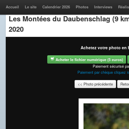
Accueil
Le site
Calendrier 2026
Photos
Interviews
Réalis
Les Montées du Daubenschlag (9 km
2020
Achetez votre photo en h
Acheter le fichier numérique (5 euros)
Paiement sécurisé p
Paiement par chèque cliquez i
<< Photo précédente
Retou