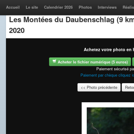
Accueil
Le site
Calendrier 2026
Photos
Interviews
Réalis
Les Montées du Daubenschlag (9 km
2020
Achetez votre photo en h
Acheter le fichier numérique (5 euros)
Paiement sécurisé p
Paiement par chèque cliquez i
<< Photo précédente
Retou