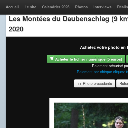
Accueil
Le site
Calendrier 2026
Photos
Interviews
Réalis
Les Montées du Daubenschlag (9 km
2020
Achetez votre photo en h
Acheter le fichier numérique (5 euros)
Paiement sécurisé p
Paiement par chèque cliquez i
<< Photo précédente
Retou