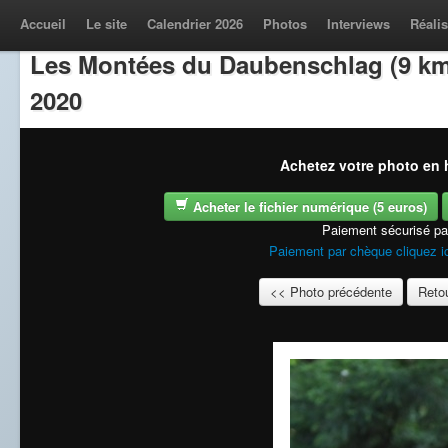
Accueil
Le site
Calendrier 2026
Photos
Interviews
Réalis
Les Montées du Daubenschlag (9 km
2020
Achetez votre photo en h
Acheter le fichier numérique (5 euros)
Paiement sécurisé p
Paiement par chèque cliquez i
<< Photo précédente
Retou