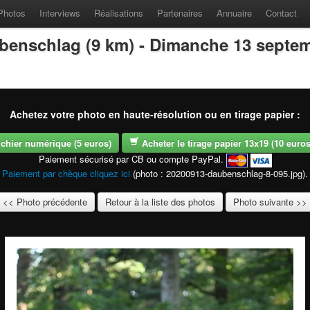
Photos
Interviews
Réalisations
Partenaires
Annuaire
Contact
benschlag (9 km) - Dimanche 13 septe
Achetez votre photo en haute-résolution ou en tirage papier :
fichier numérique (5 euros)
Acheter le tirage papier 13x19 (10 euros -
Paiement sécurisé par CB ou compte PayPal.
Paiement par chèque cliquez ici
(photo : 20200913-daubenschlag-8-095.jpg).
<< Photo précédente
Retour à la liste des photos
Photo suivante >>