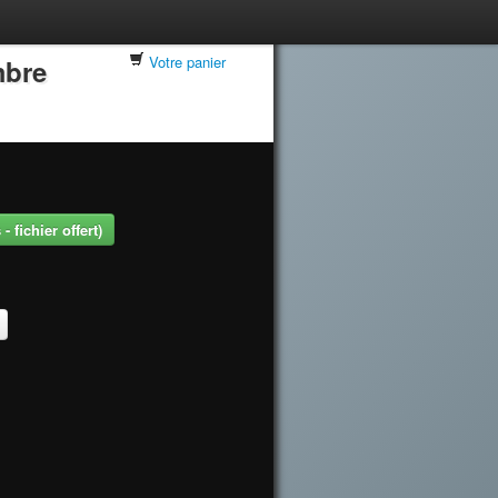
Votre panier
mbre
 fichier offert)