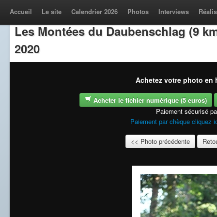
Accueil
Le site
Calendrier 2026
Photos
Interviews
Réalis
Les Montées du Daubenschlag (9 km
2020
Achetez votre photo en h
Acheter le fichier numérique (5 euros)
Paiement sécurisé p
Paiement par chèque cliquez i
<< Photo précédente
Retou