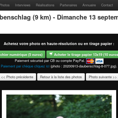
Photos
Interviews
Réalisations
Partenaires
Annuaire
Contact
benschlag (9 km) - Dimanche 13 septe
Achetez votre photo en haute-résolution ou en tirage papier :
fichier numérique (5 euros)
Acheter le tirage papier 13x19 (10 euros -
Paiement sécurisé par CB ou compte PayPal.
Paiement par chèque cliquez ici
(photo : 20200913-daubenschlag-8-077.jpg).
<< Photo précédente
Retour à la liste des photos
Photo suivante >>