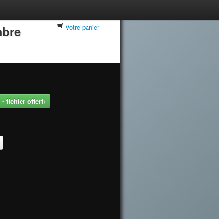
Votre panier
mbre
 fichier offert)