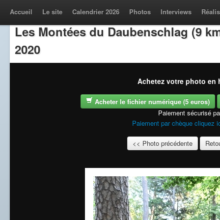
Accueil
Le site
Calendrier 2026
Photos
Interviews
Réalis
Les Montées du Daubenschlag (9 km
2020
Achetez votre photo en h
Acheter le fichier numérique (5 euros)
Paiement sécurisé p
Paiement par chèque cliquez i
<< Photo précédente
Retou