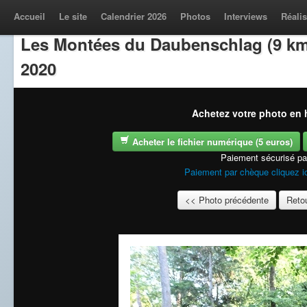
Accueil
Le site
Calendrier 2026
Photos
Interviews
Réalis
Les Montées du Daubenschlag (9 km
2020
Achetez votre photo en h
Acheter le fichier numérique (5 euros)
Paiement sécurisé p
Paiement par chèque cliquez i
<< Photo précédente
Retou