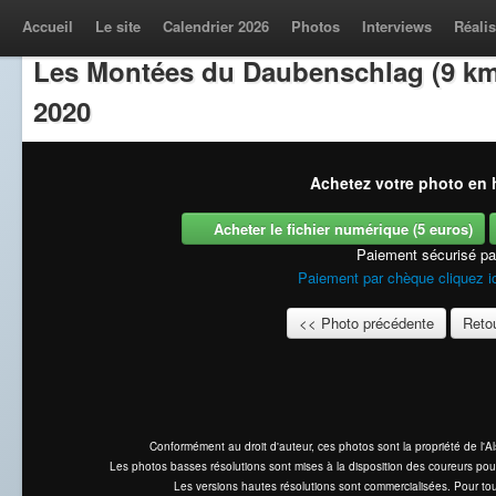
Accueil
Le site
Calendrier 2026
Photos
Interviews
Réalis
Les Montées du Daubenschlag (9 km
2020
Achetez votre photo en h
Acheter le fichier numérique (5 euros)
Paiement sécurisé p
Paiement par chèque cliquez i
<< Photo précédente
Retou
Conformément au droit d'auteur, ces photos sont la propriété de l'
Les photos basses résolutions sont mises à la disposition des coureurs pou
Les versions hautes résolutions sont commercialisées. Pour tou