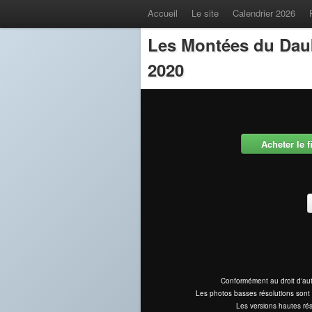
Accueil
Le site
Calendrier 2026
Les Montées du Dau
2020
Acheter le 
Conformément au droit d'aut
Les photos basses résolutions sont 
Les versions hautes rés