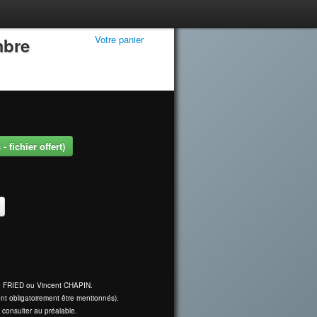
Votre panier
mbre
 fichier offert)
ine FRIED ou Vincent CHAPIN.
nt obligatoirement être mentionnés).
 consulter au préalable.