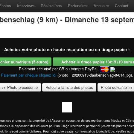
Photos
Interviews
Réalisations
Partenaires
Annuaire
Contact
benschlag (9 km) - Dimanche 13 septe
Achetez votre photo en haute-résolution ou en tirage papier :
fichier numérique (5 euros)
Acheter le tirage papier 13x19 (10 euros -
Paiement sécurisé par CB ou compte PayPal.
Paiement par chèque cliquez ici
(photo : 20200913-daubenschlag-8-014.jpg).
<< Photo précédente
Retour à la liste des photos
Photo suivante >>
eur, ces photos sont la propriété de l'Alsace en courant et de ses représentants Nicolas et Cél
mises à la disposition des coureurs pour un usage strictement personnel (les crédits photos doive
olutions sont commercialisées. Pour tout autre usage, commercial ou journalistique, veuillez nous