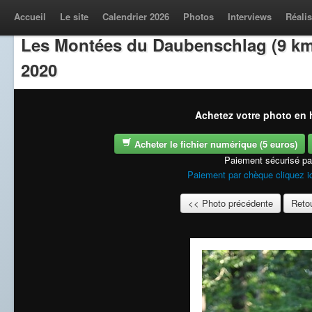
Accueil
Le site
Calendrier 2026
Photos
Interviews
Réalis
Les Montées du Daubenschlag (9 km
2020
Achetez votre photo en h
Acheter le fichier numérique (5 euros)
Paiement sécurisé p
Paiement par chèque cliquez i
<< Photo précédente
Retou