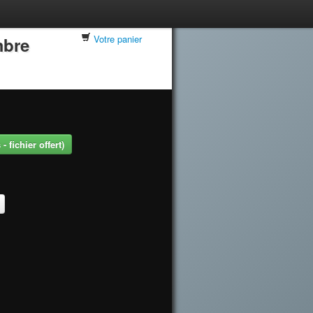
Votre panier
mbre
 fichier offert)