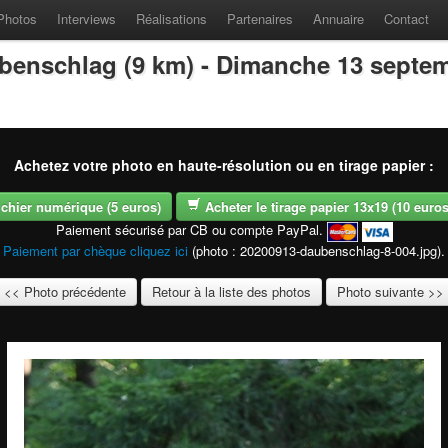
Photos
Interviews
Réalisations
Partenaires
Annuaire
Contact
benschlag (9 km) - Dimanche 13 septe
Achetez votre photo en haute-résolution ou en tirage papier :
fichier numérique (5 euros)
Acheter le tirage papier 13x19 (10 euros -
Paiement sécurisé par CB ou compte PayPal.
Paiement par chèque cliquez ici
(photo : 20200913-daubenschlag-8-004.jpg).
<< Photo précédente
Retour à la liste des photos
Photo suivante >>