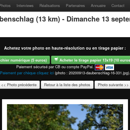
Photos
Interviews
Réalisations
Partenaires
Annuaire
Contact
benschlag (13 km) - Dimanche 13 sept
Achetez votre photo en haute-résolution ou en tirage papier :
fichier numérique (5 euros)
Acheter le tirage papier 13x19 (10 euros -
Paiement sécurisé par CB ou compte PayPal.
Paiement par chèque cliquez ici
(photo : 20200913-daubenschlag-16-331.jpg)
<< Photo précédente
Retour à la liste des photos
Photo suivante >>