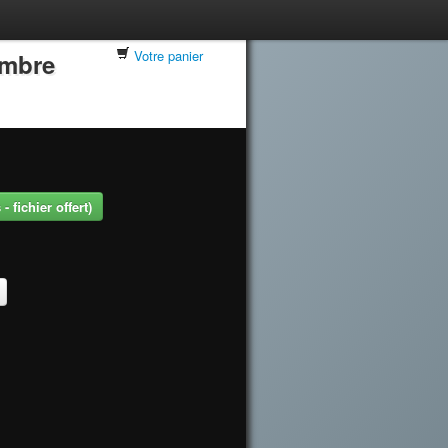
Votre panier
embre
 fichier offert)
.