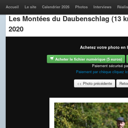
Accueil
Le site
Calendrier 2026
Photos
Interviews
Réalis
Les Montées du Daubenschlag (13 k
2020
Achetez votre photo en h
Acheter le fichier numérique (5 euros)
Paiement sécurisé p
Paiement par chèque cliquez ic
<< Photo précédente
Retou