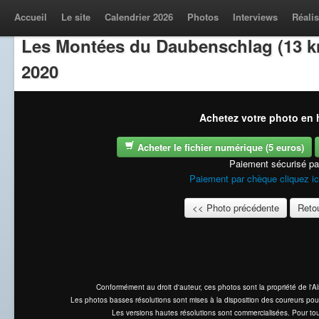
Accueil
Le site
Calendrier 2026
Photos
Interviews
Réalis
Les Montées du Daubenschlag (13 k
2020
Achetez votre photo en h
Acheter le fichier numérique (5 euros)
Paiement sécurisé p
Paiement par chèque cliquez ic
<< Photo précédente
Retou
Conformément au droit d'auteur, ces photos sont la propriété de l'
Les photos basses résolutions sont mises à la disposition des coureurs pou
Les versions hautes résolutions sont commercialisées. Pour tou