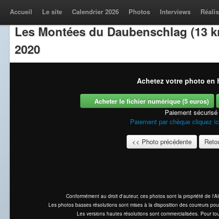
Accueil
Le site
Calendrier 2026
Photos
Interviews
Réalis
Les Montées du Daubenschlag (13 k
2020
Achetez votre photo en h
Acheter le fichier numérique (5 euros)
Paiement sécurisé
Paiement par chèque cliquez ic
<< Photo précédente
Retou
Conformément au droit d'auteur, ces photos sont la propriété de l'
Les photos basses résolutions sont mises à la disposition des coureurs pou
Les versions hautes résolutions sont commercialisées. Pour tou