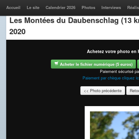
Accueil
Le site
Calendrier 2026
Photos
Interviews
Réalis
Les Montées du Daubenschlag (13 k
2020
Achetez votre photo en h
Acheter le fichier numérique (5 euros)
Paiement sécurisé p
Paiement par chèque cliquez ic
<< Photo précédente
Retou