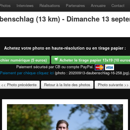
Photos
Interviews
Réalisations
Partenaires
Annuaire
Contact
benschlag (13 km) - Dimanche 13 sept
Achetez votre photo en haute-résolution ou en tirage papier :
fichier numérique (5 euros)
Acheter le tirage papier 13x19 (10 euros -
Paiement sécurisé par CB ou compte PayPal.
Paiement par chèque cliquez ici
(photo : 20200913-daubenschlag-16-258.jpg)
<< Photo précédente
Retour à la liste des photos
Photo suivante >>