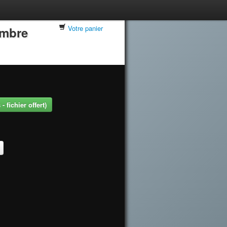
Votre panier
embre
 fichier offert)
.