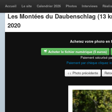
Accueil
Le site
Calendrier 2026
Photos
Interviews
Réalis
Les Montées du Daubenschlag (13 k
2020
Achetez votre photo en h
Acheter le fichier numérique (5 euros)
Paiement sécurisé p
Paiement par chèque cliquez ic
<< Photo précédente
Retou