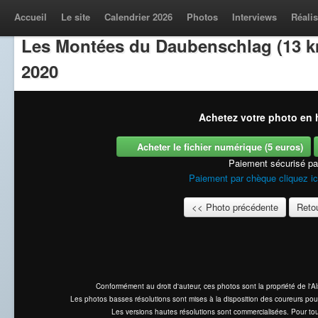
Accueil
Le site
Calendrier 2026
Photos
Interviews
Réalis
Les Montées du Daubenschlag (13 k
2020
Achetez votre photo en h
Acheter le fichier numérique (5 euros)
Paiement sécurisé p
Paiement par chèque cliquez ic
<< Photo précédente
Retou
Conformément au droit d'auteur, ces photos sont la propriété de l'
Les photos basses résolutions sont mises à la disposition des coureurs pou
Les versions hautes résolutions sont commercialisées. Pour tou