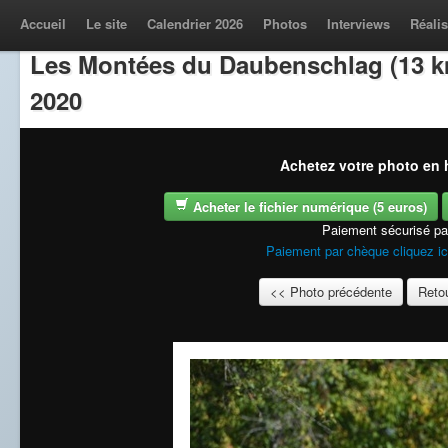
Accueil
Le site
Calendrier 2026
Photos
Interviews
Réalis
Les Montées du Daubenschlag (13 k
2020
Achetez votre photo en h
Acheter le fichier numérique (5 euros)
Paiement sécurisé p
Paiement par chèque cliquez ic
<< Photo précédente
Retou