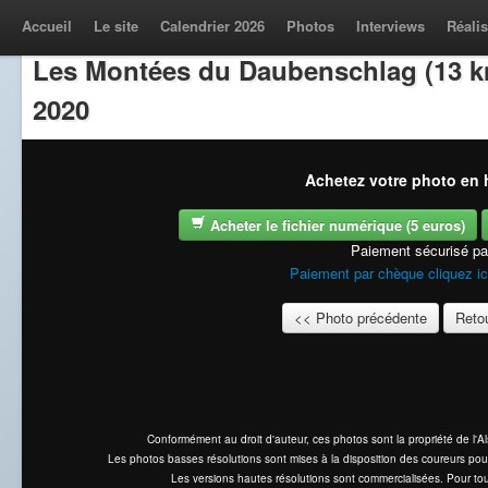
Accueil
Le site
Calendrier 2026
Photos
Interviews
Réalis
Les Montées du Daubenschlag (13 k
2020
Achetez votre photo en h
Acheter le fichier numérique (5 euros)
Paiement sécurisé p
Paiement par chèque cliquez ic
<< Photo précédente
Retou
Conformément au droit d'auteur, ces photos sont la propriété de l'
Les photos basses résolutions sont mises à la disposition des coureurs pou
Les versions hautes résolutions sont commercialisées. Pour tou