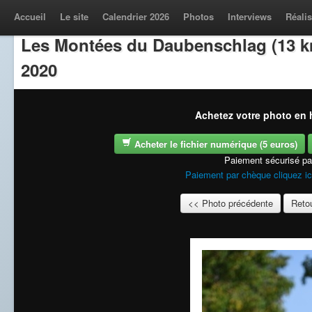
Accueil
Le site
Calendrier 2026
Photos
Interviews
Réalis
Les Montées du Daubenschlag (13 k
2020
Achetez votre photo en h
Acheter le fichier numérique (5 euros)
Paiement sécurisé p
Paiement par chèque cliquez ic
<< Photo précédente
Retou