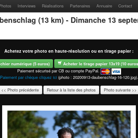
Photos
Interviews
Réalisations
Partenaires
Annuaire
Contact
benschlag (13 km) - Dimanche 13 sept
Achetez votre photo en haute-résolution ou en tirage papier :
fichier numérique (5 euros)
Acheter le tirage papier 13x19 (10 euros -
Paiement sécurisé par CB ou compte PayPal.
Paiement par chèque cliquez ici
(photo : 20200913-daubenschlag-16-120.jpg)
<< Photo précédente
Retour à la liste des photos
Photo suivante >>