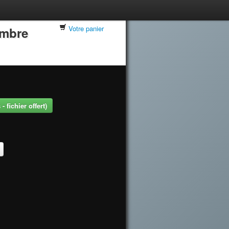
Votre panier
embre
 fichier offert)
.