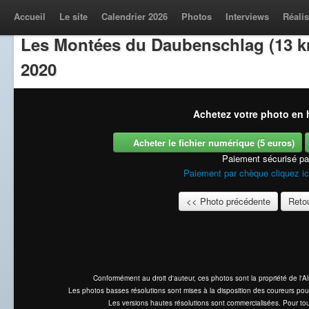
Accueil
Le site
Calendrier 2026
Photos
Interviews
Réalis
Les Montées du Daubenschlag (13 k
2020
Achetez votre photo en h
Acheter le fichier numérique (5 euros)
Paiement sécurisé p
Paiement par chèque cliquez ic
<< Photo précédente
Retou
Conformément au droit d'auteur, ces photos sont la propriété de l'
Les photos basses résolutions sont mises à la disposition des coureurs pou
Les versions hautes résolutions sont commercialisées. Pour tou