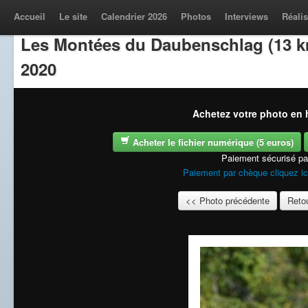
Accueil
Le site
Calendrier 2026
Photos
Interviews
Réalis
Les Montées du Daubenschlag (13 k
2020
Achetez votre photo en h
Acheter le fichier numérique (5 euros)
Paiement sécurisé p
Paiement par chèque cliquez ic
<< Photo précédente
Retou