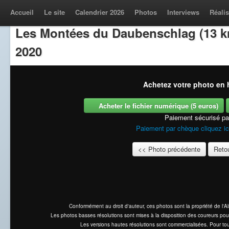
Accueil
Le site
Calendrier 2026
Photos
Interviews
Réalis
Les Montées du Daubenschlag (13 k
2020
Achetez votre photo en h
Acheter le fichier numérique (5 euros)
Paiement sécurisé p
Paiement par chèque cliquez ic
<< Photo précédente
Retou
Conformément au droit d'auteur, ces photos sont la propriété de l'
Les photos basses résolutions sont mises à la disposition des coureurs pou
Les versions hautes résolutions sont commercialisées. Pour tou