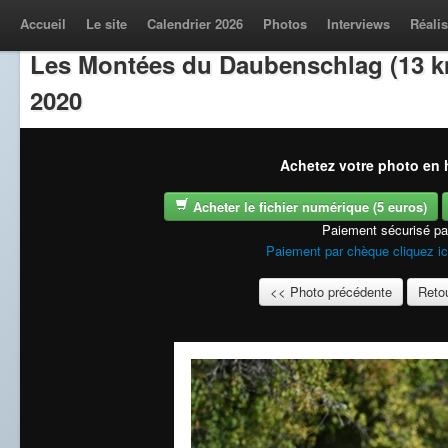
Accueil
Le site
Calendrier 2026
Photos
Interviews
Réalis
Les Montées du Daubenschlag (13 k
2020
Achetez votre photo en h
Acheter le fichier numérique (5 euros)
Paiement sécurisé p
Paiement par chèque cliquez ic
<< Photo précédente
Retou