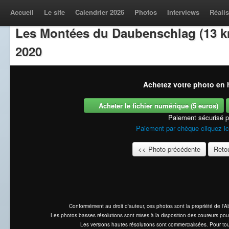
Accueil
Le site
Calendrier 2026
Photos
Interviews
Réalis
Les Montées du Daubenschlag (13 k
2020
Achetez votre photo en h
Acheter le fichier numérique (5 euros)
Paiement sécurisé 
Paiement par chèque cliquez ic
<< Photo précédente
Retou
Conformément au droit d'auteur, ces photos sont la propriété de l'
Les photos basses résolutions sont mises à la disposition des coureurs pou
Les versions hautes résolutions sont commercialisées. Pour tou