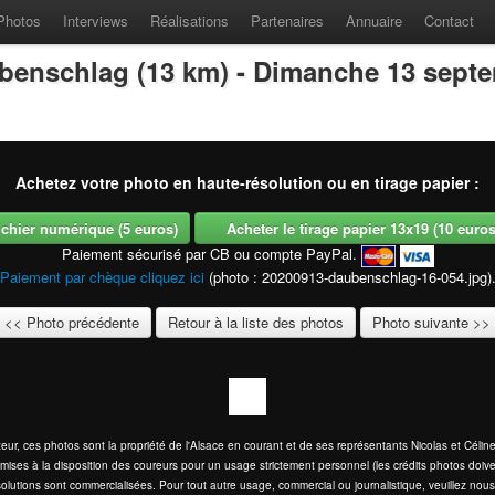
Photos
Interviews
Réalisations
Partenaires
Annuaire
Contact
benschlag (13 km) - Dimanche 13 sept
Achetez votre photo en haute-résolution ou en tirage papier :
fichier numérique (5 euros)
Acheter le tirage papier 13x19 (10 euros -
Paiement sécurisé par CB ou compte PayPal.
Paiement par chèque cliquez ici
(photo : 20200913-daubenschlag-16-054.jpg)
<< Photo précédente
Retour à la liste des photos
Photo suivante >>
eur, ces photos sont la propriété de l'Alsace en courant et de ses représentants Nicolas et Cél
mises à la disposition des coureurs pour un usage strictement personnel (les crédits photos doive
olutions sont commercialisées. Pour tout autre usage, commercial ou journalistique, veuillez nous