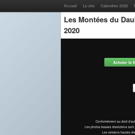
Accueil
Le site
Calendrier 2026
Les Montées du Dau
2020
Acheter le 
Conformément au droit d'aut
Les photos basses résolutions sont 
Les versions hautes rés