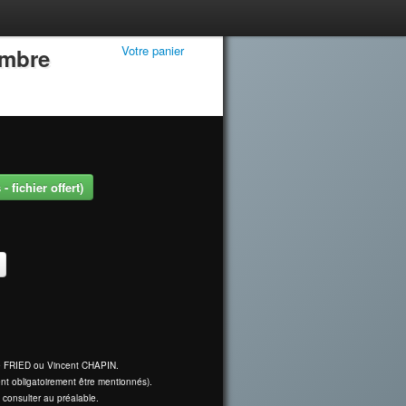
Votre panier
embre
 fichier offert)
.
ine FRIED ou Vincent CHAPIN.
nt obligatoirement être mentionnés).
 consulter au préalable.