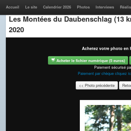
Accueil
Le site
Calendrier 2026
Photos
Interviews
Réalis
Les Montées du Daubenschlag (13 k
2020
Achetez votre photo en h
Acheter le fichier numérique (5 euros)
Paiement sécurisé p
Paiement par chèque cliquez ic
<< Photo précédente
Retou