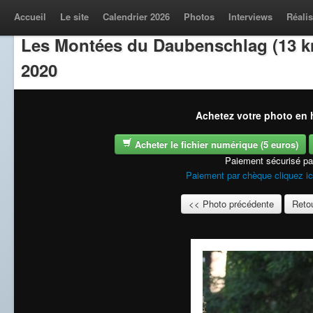
Accueil
Le site
Calendrier 2026
Photos
Interviews
Réalis
Les Montées du Daubenschlag (13 k
2020
Achetez votre photo en h
Acheter le fichier numérique (5 euros)
Paiement sécurisé p
Paiement par chèque cliquez ic
<< Photo précédente
Retou