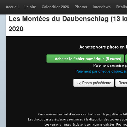
Accueil
Le site
Calendrier 2026
Photos
Interviews
Réalis
Les Montées du Daubenschlag (13 k
2020
Achetez votre photo en h
Acheter le fichier numérique (5 euros)
Paiement sécurisé 
Paiement par chèque cliquez ic
<< Photo précédente
Retou
Conformément au droit d'auteur, ces photos sont la propriété de l'
Les photos basses résolutions sont mises à la disposition des coureurs pou
Les versions hautes résolutions sont commercialisées. Pour tou