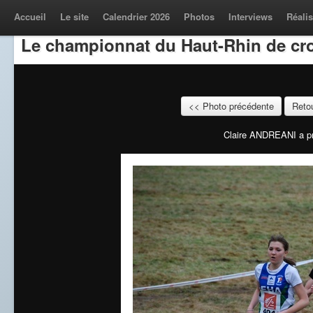
Accueil
Le site
Calendrier 2026
Photos
Interviews
Réalis
Le championnat du Haut-Rhin de cro
<< Photo précédente
Retou
Claire ANDREANI a pri