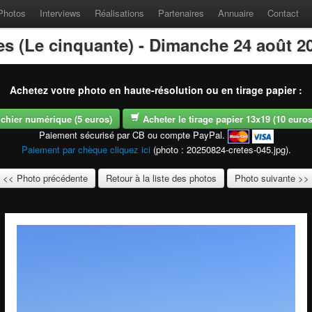
Photos
Interviews
Réalisations
Partenaires
Annuaire
Contact
es (Le cinquante) - Dimanche 24 août 2
Achetez votre photo en haute-résolution ou en tirage papier :
fichier numérique (5 euros)
Acheter le tirage papier 13x19 (10 euros -
Paiement sécurisé par CB ou compte PayPal.
Paiement par chèque cliquez ici
(photo : 20250824-cretes-045.jpg).
<< Photo précédente
Retour à la liste des photos
Photo suivante >>