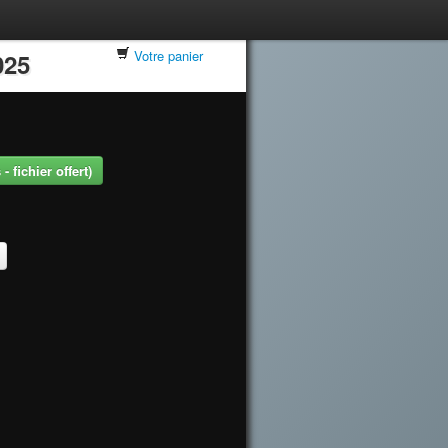
Votre panier
025
 fichier offert)