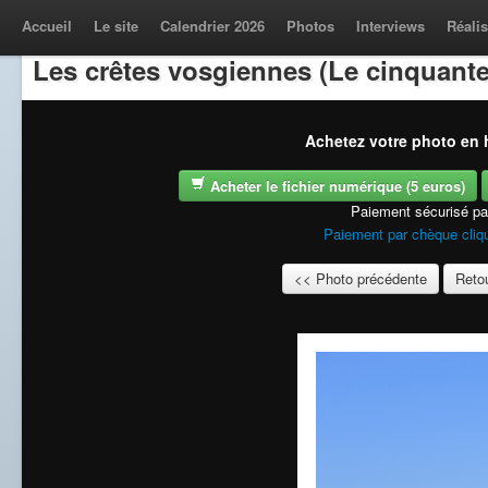
Accueil
Le site
Calendrier 2026
Photos
Interviews
Réalis
Les crêtes vosgiennes (Le cinquante
Achetez votre photo en h
Acheter le fichier numérique (5 euros)
Paiement sécurisé p
Paiement par chèque cliqu
<< Photo précédente
Retou