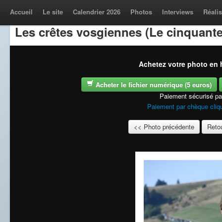
Accueil
Le site
Calendrier 2026
Photos
Interviews
Réalis
Les crêtes vosgiennes (Le cinquante
Achetez votre photo en h
Acheter le fichier numérique (5 euros)
Paiement sécurisé p
Paiement par chèque cliqu
<< Photo précédente
Retou