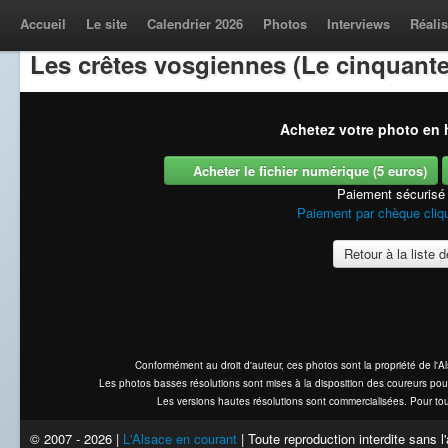
Accueil
Le site
Calendrier 2026
Photos
Interviews
Réalis
Les crêtes vosgiennes (Le cinquante
Achetez votre photo en h
Acheter le fichier numérique (5 euros)
Paiement sécurisé
Paiement par chèque cliqu
Retour à la liste 
Conformément au droit d'auteur, ces photos sont la propriété de l'
Les photos basses résolutions sont mises à la disposition des coureurs pou
Les versions hautes résolutions sont commercialisées. Pour tou
© 2007 - 2026 |
L'Alsace en courant
| Toute reproduction interdite sans 