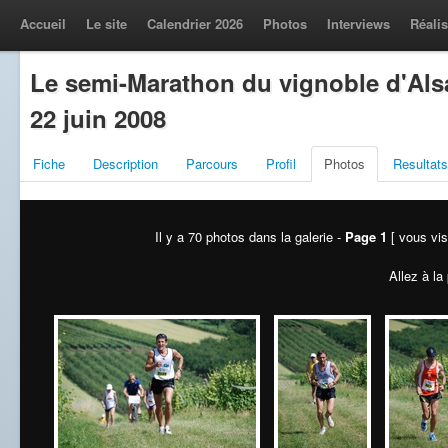
Accueil
Le site
Calendrier 2026
Photos
Interviews
Réalis
Le semi-Marathon du vignoble d'Als
22 juin 2008
Fiche
Description
Parcours
Profil
Photos
Resultats
Il y a 70 photos dans la galerie -
Page 1
[ vous vis
Allez à la